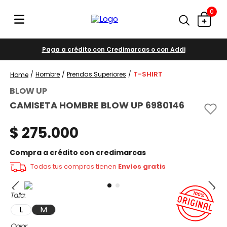
0
Paga a crédito con Credimarcas o con Addi
T-SHIRT
Hombre
Prendas Superiores
BLOW UP
CAMISETA HOMBRE BLOW UP 6980146
$
275
.
000
Compra a crédito con credimarcas
Todas tus compras tienen
Envíos gratis
Talla
L
M
Color