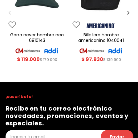
gorra never hombre nea
billetera hombre
6910143
americanino 1040041
$
119
.
000
$
97
.
930
$
170
.
000
$
139
.
900
¡suscríbete!
Recibe en tu correo electrónico
novedades, promociones, eventos y
especiales.
Enviar