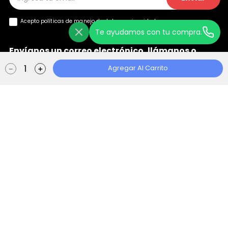
Acepto políticas de manejo de
datos y privacidad
Te ayudamos con tu compra.
Envíanos un correo electrónico, llámanos o
+
chatea con nosotros
Agregar Al Carrito
－
＋
Ayuda
+
Localizador de Tiendas
Aviso de Privacidad
Políticas de Tratamiento
Manual de Políticas Web
Consentimiento Web
Escape Store 2021 © Todos los derechos reservados | Empowered By