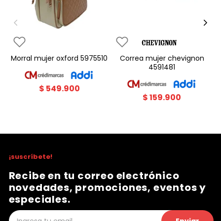
morral mujer oxford 5975510
correa mujer chevignon
4591481
$
549
.
900
$
159
.
900
¡suscríbete!
Recibe en tu correo electrónico
novedades, promociones, eventos y
especiales.