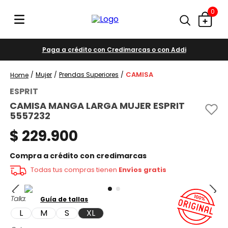
0
Paga a crédito con Credimarcas o con Addi
CAMISA
Mujer
Prendas Superiores
ESPRIT
CAMISA MANGA LARGA MUJER ESPRIT
5557232
$
229
.
900
Compra a crédito con credimarcas
Todas tus compras tienen
Envíos gratis
Talla
Guía de tallas
L
M
S
XL