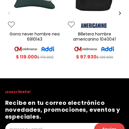
gorra never hombre nea
billetera hombre
6910143
americanino 1040041
$
119
.
000
$
97
.
930
$
170
.
000
$
139
.
900
¡suscríbete!
Recibe en tu correo electrónico
novedades, promociones, eventos y
especiales.