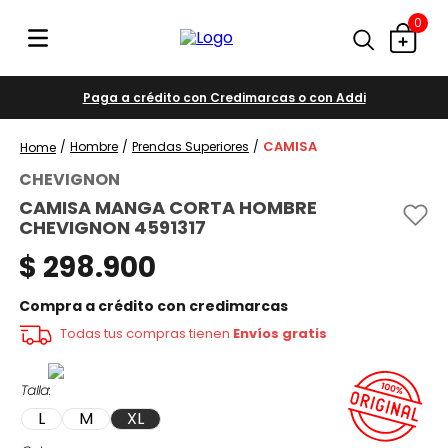
0
Paga a crédito con Credimarcas o con Addi
CAMISA
Hombre
Prendas Superiores
CHEVIGNON
CAMISA MANGA CORTA HOMBRE
CHEVIGNON 4591317
$
298
.
900
Compra a crédito con credimarcas
Todas tus compras tienen
Envíos gratis
Talla
L
M
XL