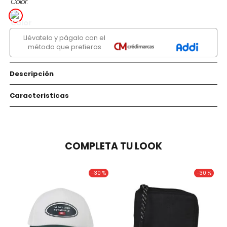
Color
Llévatelo y págalo con el
método que prefieras
Descripción
Caracteristicas
COMPLETA TU LOOK
-
30 %
-
30 %