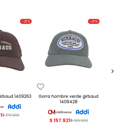
-
21 %
-
21 %
 girbaud 1409263
gorra hombre verde girbaud
1409428
21
$
179
.
900
$
157
.
921
$
199
.
900