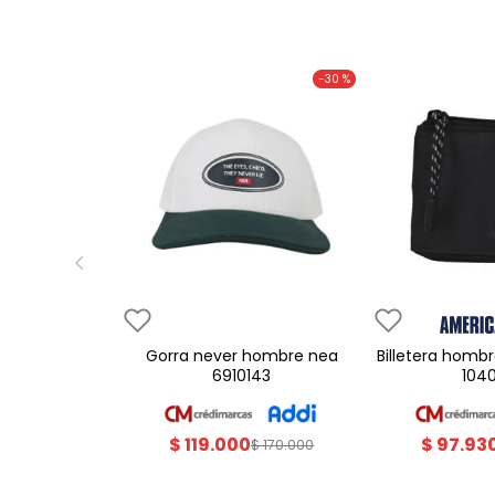
-
30 %
gorra never hombre nea
billetera hombre americanino
6910143
104
$
119
.
000
$
97
.
93
$
170
.
000