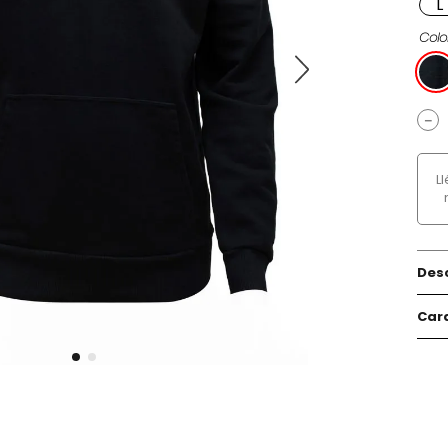
L
Colo
－
L
Des
Cara