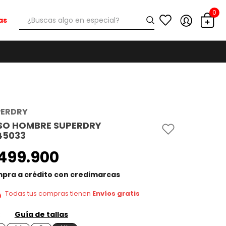
0
¿Buscas algo en especial?
as
PERDRY
SO HOMBRE SUPERDRY
45033
499
.
900
pra a crédito con credimarcas
Todas tus compras tienen
Envíos gratis
Guía de tallas