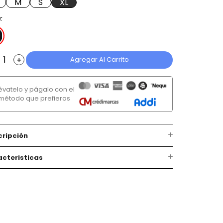
M
S
XL
r
Agregar Al Carrito
＋
lévatelo y págalo con el
método que prefieras
cripción
cteristicas