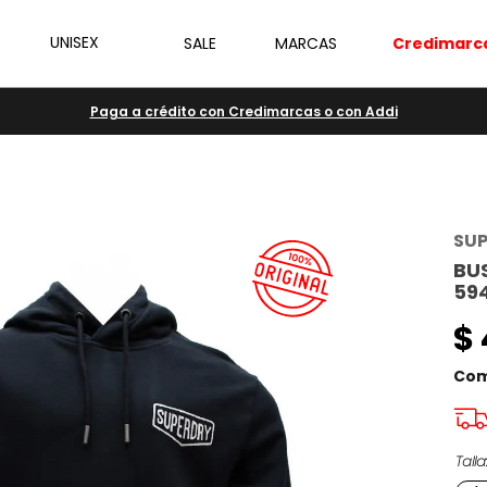
UNISEX
SALE
MARCAS
Credimarc
Paga a crédito con Credimarcas o con Addi
SU
BU
59
$
Com
Talla