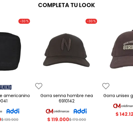
COMPLETA TU LOOK
-
30 %
-
30 %
gorra senna hombre nea
gorra unisex
0041
6910142
$
142
.
1
0
$
119
.
000
$
139
.
900
$
170
.
000