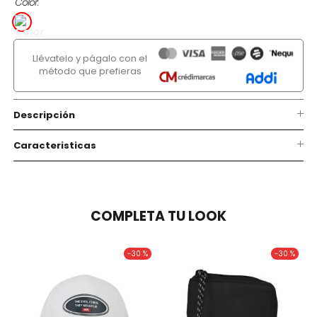
Color
Llévatelo y págalo con el
método que prefieras
Descripción
Caracteristicas
COMPLETA TU LOOK
-
30 %
-
30 %