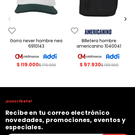
gorra never hombre nea
billetera hombre
6910143
americanino 1040041
$
119
.
000
$
97
.
930
$
170
.
000
$
139
.
900
¡suscríbete!
Recibe en tu correo electrónico
novedades, promociones, eventos y
especiales.