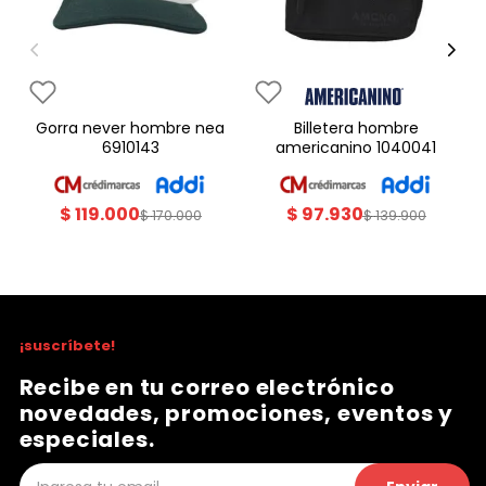
gorra never hombre nea
billetera hombre
6910143
americanino 1040041
$
119
.
000
$
97
.
930
$
170
.
000
$
139
.
900
¡suscríbete!
Recibe en tu correo electrónico
novedades, promociones, eventos y
especiales.