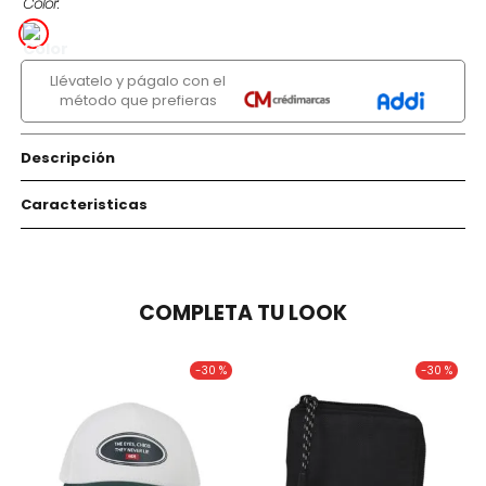
Color
Llévatelo y págalo con el
método que prefieras
Descripción
Caracteristicas
COMPLETA TU LOOK
-
30 %
-
30 %