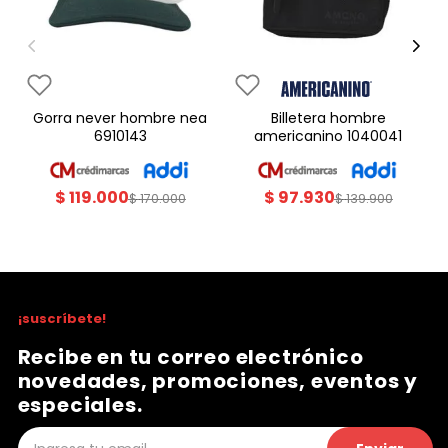
gorra never hombre nea
billetera hombre
6910143
americanino 1040041
$
119
.
000
$
97
.
930
$
170
.
000
$
139
.
900
¡suscríbete!
Recibe en tu correo electrónico
novedades, promociones, eventos y
especiales.