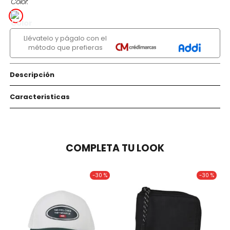
Color
Llévatelo y págalo con el
método que prefieras
Descripción
Caracteristicas
COMPLETA TU LOOK
-
30 %
-
30 %