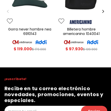
gorra never hombre nea
billetera hombre
6910143
americanino 1040041
$
119
.
000
$
97
.
930
$
170
.
000
$
139
.
900
¡suscríbete!
Recibe en tu correo electrónico
novedades, promociones, eventos y
especiales.