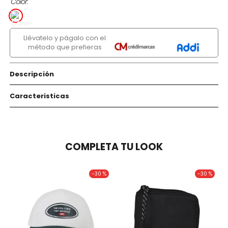
Color
Llévatelo y págalo con el
método que prefieras
Descripción
Caracteristicas
COMPLETA TU LOOK
-
30 %
-
30 %