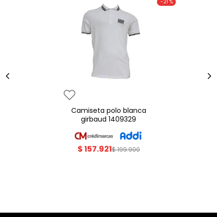
-
21 %
camiseta polo blanca
girbaud 1409329
$
157
.
921
$
199
.
900